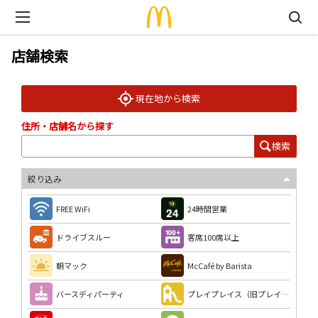
店舗検索
現在地から検索
住所・店舗名から探す
検索
絞り込み
FREE WiFi
24時間営業
ドライブスルー
客席100席以上
朝マック
McCafé by Barista
バースディパーティ
プレイプレイス（旧プレイランド）