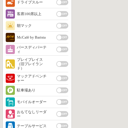
ドライブスルー
客席100席以上
朝マック
McCafé by Barista
バースディパーテ
ィ
プレイプレイス
（旧プレイラン
ド）
マックアドベンチ
ャー
駐車場あり
モバイルオーダー
おもてなしリーダ
ー
テーブルサービス