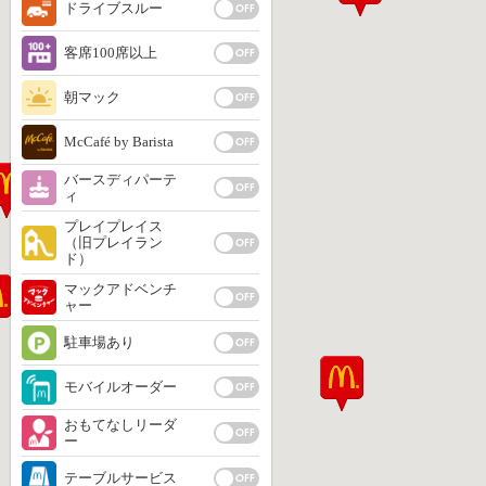
ドライブスルー
客席100席以上
朝マック
McCafé by Barista
バースディパーテ
ィ
プレイプレイス
（旧プレイラン
ド）
マックアドベンチ
ャー
駐車場あり
モバイルオーダー
おもてなしリーダ
ー
テーブルサービス