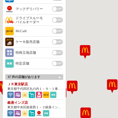
マックデリバリー
ドライブスルーモ
バイルオーダー
McCafé
ケーキ販売店舗
特殊立地店舗
特定店舗
67 件の店舗があります
ＪＲ東京駅店
東京都千代田区丸の内１－９－１東京駅一番街
銀座インズ店
東京都中央区銀座西１－２銀座インズ３内