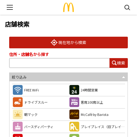
店舗検索
現在地から検索
住所・店舗名から探す
検索
絞り込み
FREE WiFi
24時間営業
ドライブスルー
客席100席以上
朝マック
McCafé by Barista
バースディパーティ
プレイプレイス（旧プレイランド）