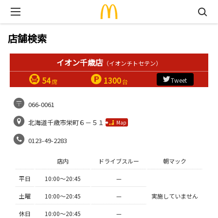
店舗検索
イオン千歳店
（イオンチトセテン）
54
1300
Tweet
席
台
066-0061
北海道千歳市栄町６－５１
Map
0123-49-2283
店内
ドライブスルー
朝マック
平日
10:00〜20:45
—
土曜
10:00〜20:45
—
実施していません
休日
10:00〜20:45
—