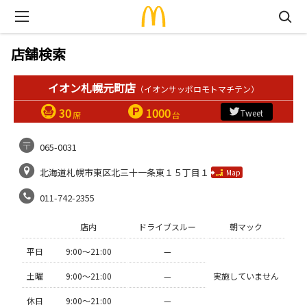
店舗検索
イオン札幌元町店
（イオンサッポロモトマチテン）
30
1000
Tweet
席
台
065-0031
北海道札幌市東区北三十一条東１５丁目１
Map
011-742-2355
店内
ドライブスルー
朝マック
平日
9:00〜21:00
—
土曜
9:00〜21:00
—
実施していません
休日
9:00〜21:00
—