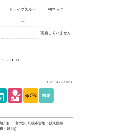
ドライブスルー
朝マック
0
—
0
—
実施していません
0
—
0～21:00
アイコンについて
旭川)]
宮の沢 [札幌市営地下鉄東西線]
樽～旭川)]