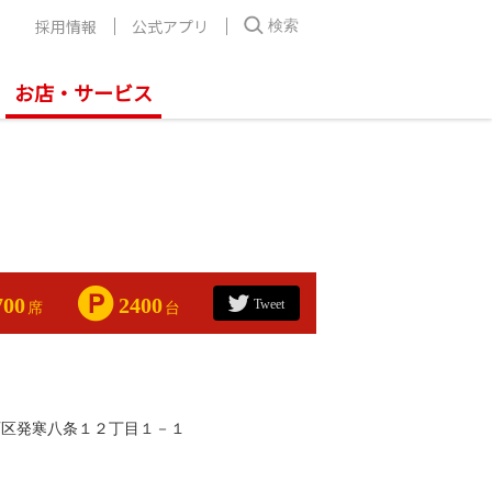
採用情報
公式アプリ
検索
お店・サービス
700
2400
Tweet
席
台
西区発寒八条１２丁目１－１