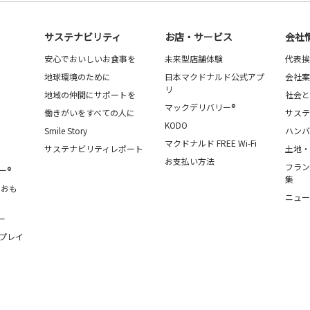
サステナビリティ
お店・サービス
会社
安心でおいしいお食事を
未来型店舗体験
代表挨
地球環境のために
日本マクドナルド公式アプ
会社案
リ
地域の仲間にサポートを
社会と
マックデリバリー®
働きがいをすべての人に
サステ
KODO
Smile Story
ハンバ
マクドナルド FREE Wi-Fi
サステナビリティレポート
土地・
お支払い方法
フラン
ー®
集
・おも
ニュー
ー
プレイ