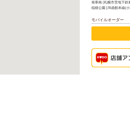
発寒南 [札幌市営地下鉄
稲積公園 [JR函館本線(小
モバイルオーダー