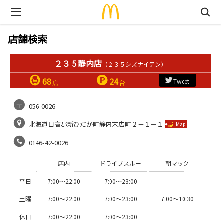
店舗検索
２３５静内店
（２３５シズナイテン）
68
24
Tweet
席
台
056-0026
北海道日高郡新ひだか町静内末広町２－１－１
Map
0146-42-0026
店内
ドライブスルー
朝マック
平日
7:00〜22:00
7:00〜23:00
土曜
7:00〜22:00
7:00〜23:00
7:00〜10:30
休日
7:00〜22:00
7:00〜23:00