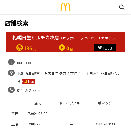
店舗検索
札幌日生ビルチカホ店
（サッポロニッセイビルチカホテン）
136
0
Tweet
席
台
060-0003
北海道札幌市中央区北三条西４丁目１－１日本生命札幌ビル
Ｂ
Map
011-252-7716
店内
ドライブスルー
朝マック
平日
7:00〜23:00
—
土曜
7:00〜23:00
—
7:00〜10:30