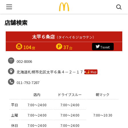
店舗検索
太平６条店
（タイヘイ６ジョウテン）
104
37
Tweet
席
台
002-8006
北海道札幌市北区太平６条４－２－１７
Map
011-792-7287
店内
ドライブスルー
朝マック
平日
7:00〜24:00
7:00〜24:00
土曜
7:00〜24:00
7:00〜24:00
7:00〜10:30
休日
7:00〜24:00
7:00〜24:00