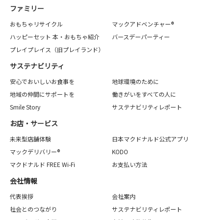
ファミリー
おもちゃリサイクル
マックアドベンチャー®
ハッピーセット 本・おもちゃ紹介
バースデーパーティー
プレイプレイス（旧プレイランド）
サステナビリティ
安心でおいしいお食事を
地球環境のために
地域の仲間にサポートを
働きがいをすべての人に
Smile Story
サステナビリティレポート
お店・サービス
未来型店舗体験
日本マクドナルド公式アプリ
マックデリバリー®
KODO
マクドナルド FREE Wi-Fi
お支払い方法
会社情報
代表挨拶
会社案内
社会とのつながり
サステナビリティレポート