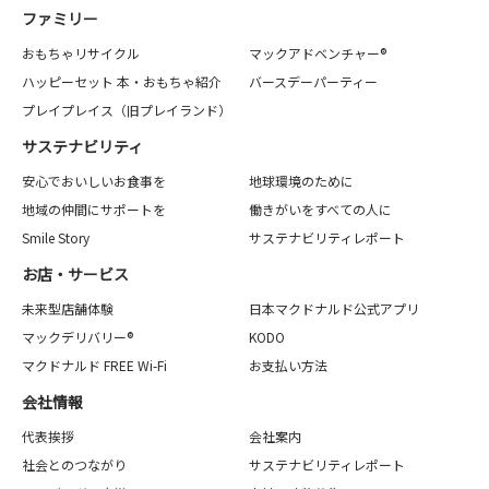
ファミリー
おもちゃリサイクル
マックアドベンチャー®
ハッピーセット 本・おもちゃ紹介
バースデーパーティー
プレイプレイス（旧プレイランド）
サステナビリティ
安心でおいしいお食事を
地球環境のために
地域の仲間にサポートを
働きがいをすべての人に
Smile Story
サステナビリティレポート
お店・サービス
未来型店舗体験
日本マクドナルド公式アプリ
マックデリバリー®
KODO
マクドナルド FREE Wi-Fi
お支払い方法
会社情報
代表挨拶
会社案内
社会とのつながり
サステナビリティレポート