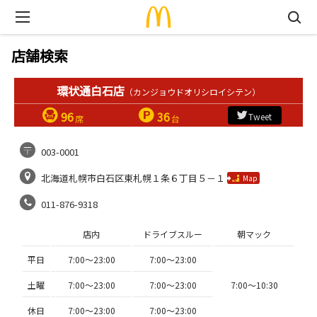
店舗検索
環状通白石店
（カンジョウドオリシロイシテン）
96
36
Tweet
席
台
003-0001
北海道札幌市白石区東札幌１条６丁目５－１
Map
011-876-9318
店内
ドライブスルー
朝マック
平日
7:00〜23:00
7:00〜23:00
土曜
7:00〜23:00
7:00〜23:00
7:00〜10:30
休日
7:00〜23:00
7:00〜23:00