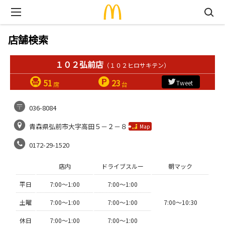
店舗検索
１０２弘前店
（１０２ヒロサキテン）
51
23
Tweet
席
台
036-8084
青森県弘前市大字高田５－２－８
Map
0172-29-1520
店内
ドライブスルー
朝マック
平日
7:00〜1:00
7:00〜1:00
土曜
7:00〜1:00
7:00〜1:00
7:00〜10:30
休日
7:00〜1:00
7:00〜1:00