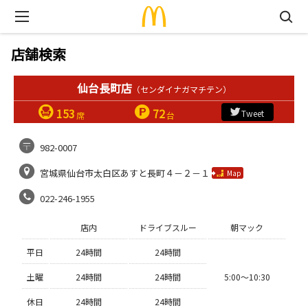
店舗検索
仙台長町店
（センダイナガマチテン）
153
72
Tweet
席
台
982-0007
宮城県仙台市太白区あすと長町４－２－１
Map
022-246-1955
店内
ドライブスルー
朝マック
平日
24時間
24時間
土曜
24時間
24時間
5:00〜10:30
休日
24時間
24時間