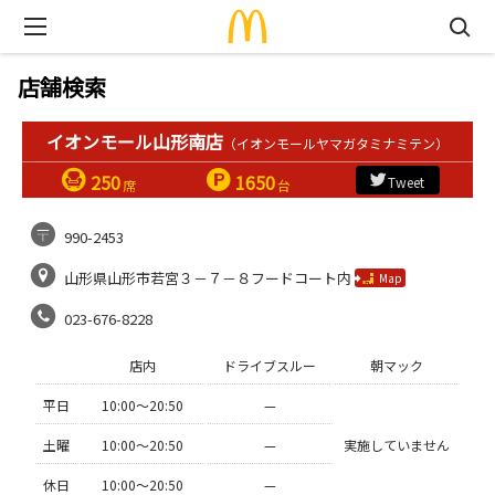
店舗検索
イオンモール山形南店
（イオンモールヤマガタミナミテン）
250
1650
Tweet
席
台
990-2453
山形県山形市若宮３－７－８フードコート内
Map
023-676-8228
店内
ドライブスルー
朝マック
平日
10:00〜20:50
—
土曜
10:00〜20:50
—
実施していません
休日
10:00〜20:50
—