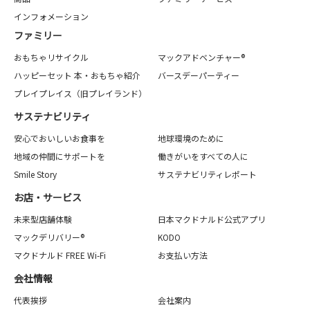
インフォメーション
ファミリー
おもちゃリサイクル
マックアドベンチャー®
ハッピーセット 本・おもちゃ紹介
バースデーパーティー
プレイプレイス（旧プレイランド）
サステナビリティ
安心でおいしいお食事を
地球環境のために
地域の仲間にサポートを
働きがいをすべての人に
Smile Story
サステナビリティレポート
お店・サービス
未来型店舗体験
日本マクドナルド公式アプリ
マックデリバリー®
KODO
マクドナルド FREE Wi-Fi
お支払い方法
会社情報
代表挨拶
会社案内