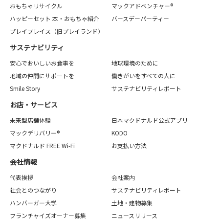
おもちゃリサイクル
マックアドベンチャー®
ハッピーセット 本・おもちゃ紹介
バースデーパーティー
プレイプレイス（旧プレイランド）
サステナビリティ
安心でおいしいお食事を
地球環境のために
地域の仲間にサポートを
働きがいをすべての人に
Smile Story
サステナビリティレポート
お店・サービス
未来型店舗体験
日本マクドナルド公式アプリ
マックデリバリー®
KODO
マクドナルド FREE Wi-Fi
お支払い方法
会社情報
代表挨拶
会社案内
社会とのつながり
サステナビリティレポート
ハンバーガー大学
土地・建物募集
フランチャイズオーナー募集
ニュースリリース