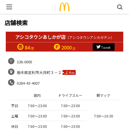
店舗検索
アシコタウンあしかが店
（アシコタウンアシカガテン）
84
2000
Tweet
席
台
326-0005
栃木県足利市大月町３－２
Map
0284-43-4007
店内
ドライブスルー
朝マック
平日
7:00〜23:00
7:00〜23:00
土曜
7:00〜23:00
7:00〜23:00
7:00〜10:30
休日
7:00〜23:00
7:00〜23:00