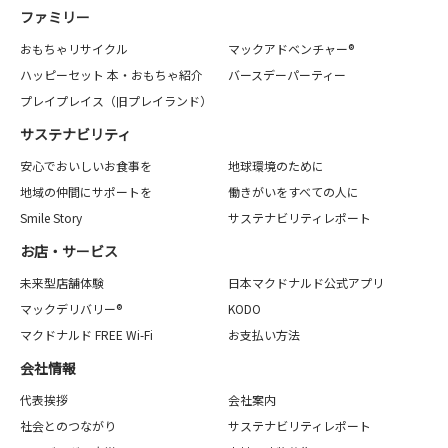
ファミリー
おもちゃリサイクル
マックアドベンチャー®
ハッピーセット 本・おもちゃ紹介
バースデーパーティー
プレイプレイス（旧プレイランド）
サステナビリティ
安心でおいしいお食事を
地球環境のために
地域の仲間にサポートを
働きがいをすべての人に
Smile Story
サステナビリティレポート
お店・サービス
未来型店舗体験
日本マクドナルド公式アプリ
マックデリバリー®
KODO
マクドナルド FREE Wi-Fi
お支払い方法
会社情報
代表挨拶
会社案内
社会とのつながり
サステナビリティレポート