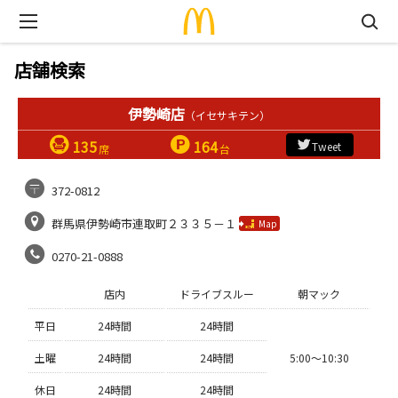
店舗検索
伊勢崎店
（イセサキテン）
135
164
Tweet
席
台
372-0812
群馬県伊勢崎市連取町２３３５－１
Map
0270-21-0888
店内
ドライブスルー
朝マック
平日
24時間
24時間
土曜
24時間
24時間
5:00〜10:30
休日
24時間
24時間