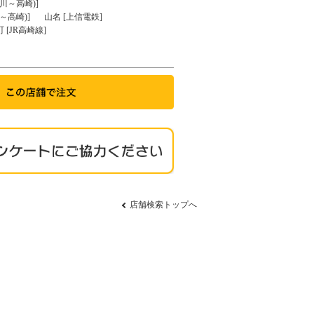
川～高崎)]
～高崎)]
山名 [上信電鉄]
 [JR高崎線]
店舗検索トップへ