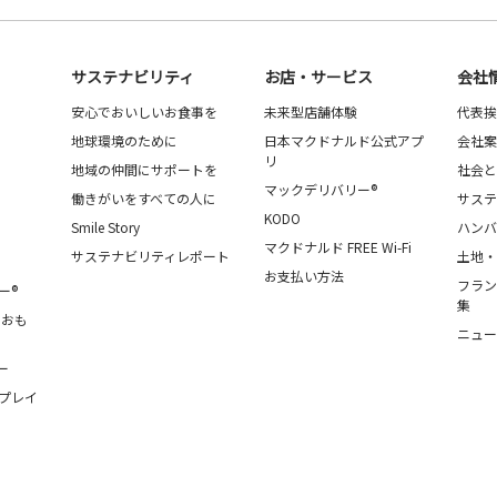
サステナビリティ
お店・サービス
会社
安心でおいしいお食事を
未来型店舗体験
代表挨
地球環境のために
日本マクドナルド公式アプ
会社案
リ
地域の仲間にサポートを
社会と
マックデリバリー®
働きがいをすべての人に
サステ
KODO
Smile Story
ハンバ
マクドナルド FREE Wi-Fi
サステナビリティレポート
土地・
お支払い方法
フラン
ー®
集
・おも
ニュー
ー
プレイ