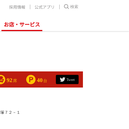
採用情報
公式アプリ
検索
お店・サービス
92
40
Tweet
席
台
篠塚７２－１