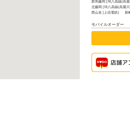
群馬藤岡 [JR八高線(高麗
北藤岡 [JR八高線(高麗川
西山名 [上信電鉄]
新町
モバイルオーダー