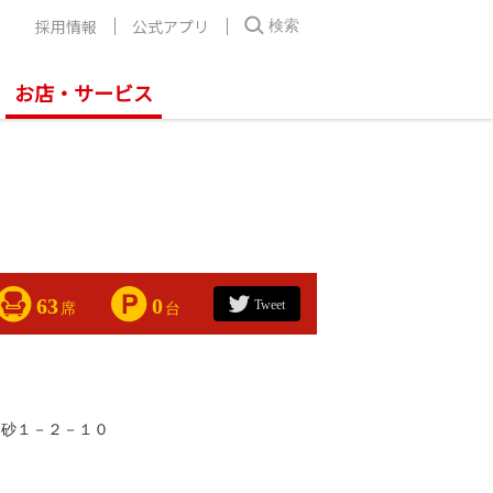
採用情報
公式アプリ
検索
お店・サービス
63
0
Tweet
席
台
高砂１－２－１０