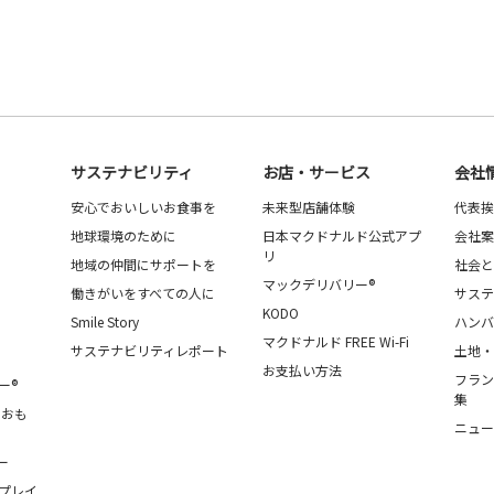
サステナビリティ
お店・サービス
会社
安心でおいしいお食事を
未来型店舗体験
代表挨
地球環境のために
日本マクドナルド公式アプ
会社案
リ
地域の仲間にサポートを
社会と
マックデリバリー®
働きがいをすべての人に
サステ
KODO
Smile Story
ハンバ
マクドナルド FREE Wi-Fi
サステナビリティレポート
土地・
お支払い方法
フラン
ー®
集
・おも
ニュー
ー
プレイ