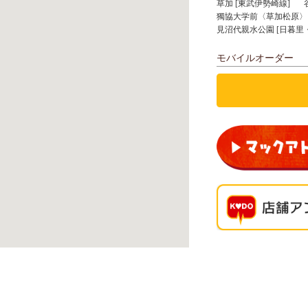
草加 [東武伊勢崎線]
獨協大学前〈草加松原〉 
見沼代親水公園 [日暮里
モバイルオーダー