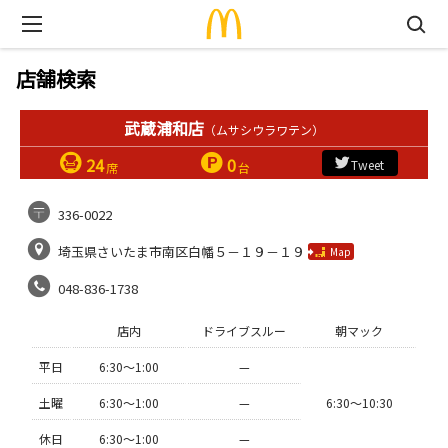
店舗検索
武蔵浦和店
（ムサシウラワテン）
24
0
Tweet
席
台
336-0022
埼玉県さいたま市南区白幡５－１９－１９
Map
048-836-1738
店内
ドライブスルー
朝マック
平日
6:30〜1:00
—
土曜
6:30〜1:00
—
6:30〜10:30
休日
6:30〜1:00
—