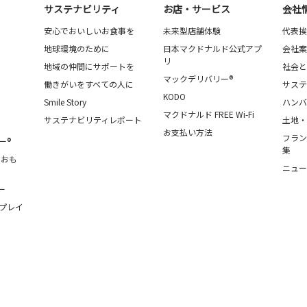
サステナビリティ
お店・サービス
会社
安心でおいしいお食事を
未来型店舗体験
代表挨
地球環境のために
日本マクドナルド公式アプ
会社案
リ
地域の仲間にサポートを
社会と
マックデリバリー®
働きがいをすべての人に
サステ
KODO
Smile Story
ハンバ
マクドナルド FREE Wi-Fi
サステナビリティレポート
土地・
お支払い方法
フラン
ー®
集
・おも
ニュー
ー
プレイ