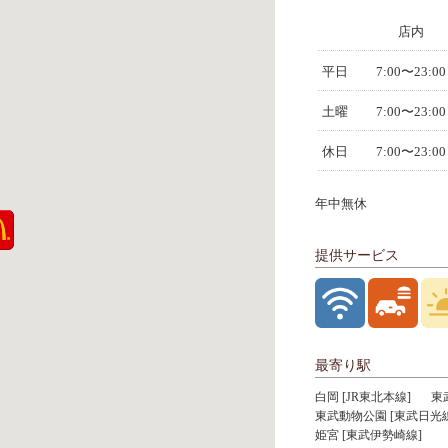
店内
平日
7:00〜23:00
土曜
7:00〜23:00
休日
7:00〜23:00
年中無休
提供サービス
最寄り駅
白岡 [JR東北本線]
東
東武動物公園 [東武日光線
姫宮 [東武伊勢崎線]