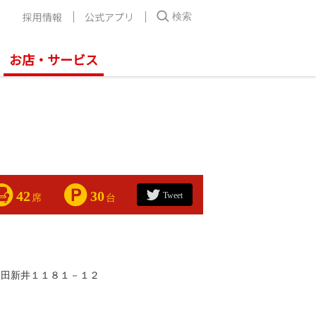
採用情報
公式アプリ
検索
お店・サービス
42
30
Tweet
席
台
太田新井１１８１－１２