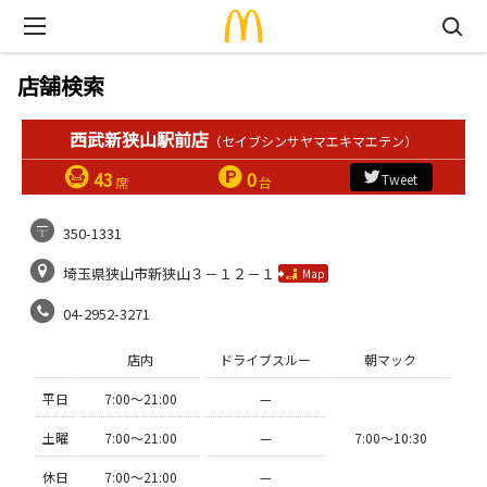
店舗検索
西武新狭山駅前店
（セイブシンサヤマエキマエテン）
43
0
Tweet
席
台
350-1331
埼玉県狭山市新狭山３－１２－１
Map
04-2952-3271
店内
ドライブスルー
朝マック
平日
7:00〜21:00
—
土曜
7:00〜21:00
—
7:00〜10:30
休日
7:00〜21:00
—