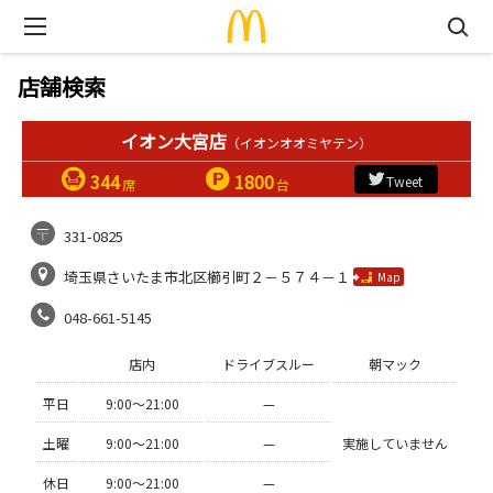
店舗検索
イオン大宮店
（イオンオオミヤテン）
344
1800
Tweet
席
台
331-0825
埼玉県さいたま市北区櫛引町２－５７４－１
Map
048-661-5145
店内
ドライブスルー
朝マック
平日
9:00〜21:00
—
土曜
9:00〜21:00
—
実施していません
休日
9:00〜21:00
—