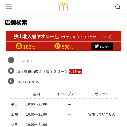
店舗検索
狭山北入曽ヤオコー店
（サヤマキタイリソヤオコーテン）
102
550
Tweet
席
台
350-1315
埼玉県狭山市北入曽７２０－１
Map
04-2950-7025
店内
ドライブスルー
朝マック
平日
10:00〜21:00
—
土曜
10:00〜21:00
—
実施していません
休日
10:00〜21:00
—