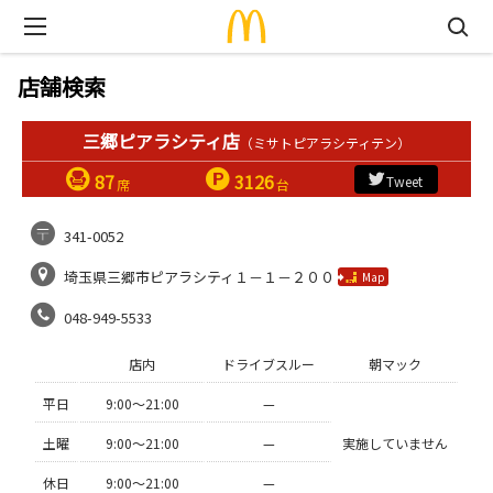
店舗検索
三郷ピアラシティ店
（ミサトピアラシティテン）
87
3126
Tweet
席
台
341-0052
埼玉県三郷市ピアラシティ１－１－２００
Map
048-949-5533
店内
ドライブスルー
朝マック
平日
9:00〜21:00
—
土曜
9:00〜21:00
—
実施していません
休日
9:00〜21:00
—