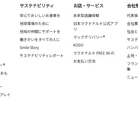
サステナビリティ
お店・サービス
会社
安心でおいしいお食事を
未来型店舗体験
代表挨
地球環境のために
日本マクドナルド公式アプ
会社案
リ
地域の仲間にサポートを
社会と
マックデリバリー®
働きがいをすべての人に
サステ
KODO
Smile Story
ハンバ
マクドナルド FREE Wi-Fi
サステナビリティレポート
土地・
お支払い方法
フラン
ー®
集
・おも
ニュー
ー
プレイ