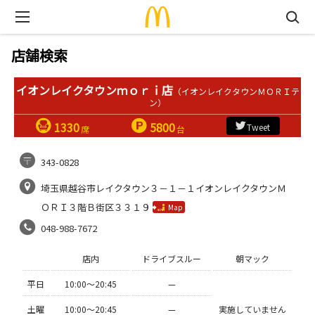
店舗検索
イオンレイクタウンｍｏｒｉ店
（イオンレイクタウンＭＯＲＩテ
ン）
1330
5800
Tweet
席
台
343-0828
埼玉県越谷市レイクタウン３－１－１イオンレイクタウンＭ
ＯＲＩ３階Ｂ街区３３１９
Map
048-988-7672
店内
ドライブスルー
朝マック
平日
10:00〜20:45
—
土曜
10:00〜20:45
—
実施していません