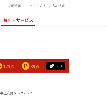
採用情報
公式アプリ
検索
お店・サービス
125
39
Tweet
席
台
大字上高野２０２６－１