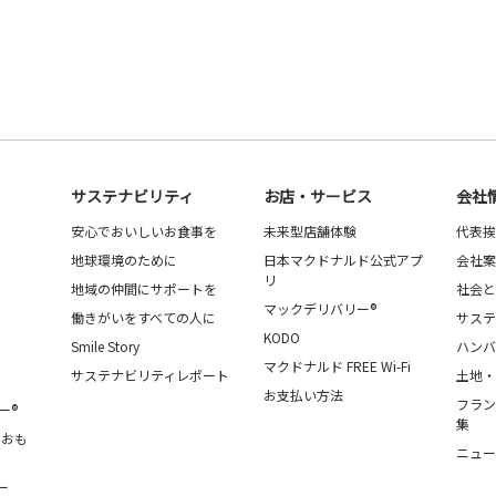
サステナビリティ
お店・サービス
会社
安心でおいしいお食事を
未来型店舗体験
代表挨
地球環境のために
日本マクドナルド公式アプ
会社案
リ
地域の仲間にサポートを
社会と
マックデリバリー®
働きがいをすべての人に
サステ
KODO
Smile Story
ハンバ
マクドナルド FREE Wi-Fi
サステナビリティレポート
土地・
お支払い方法
フラン
ー®
集
・おも
ニュー
ー