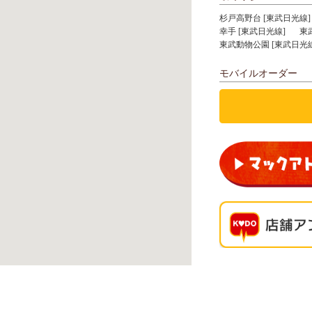
杉戸高野台 [東武日光線]
幸手 [東武日光線]
東
東武動物公園 [東武日光線
モバイルオーダー