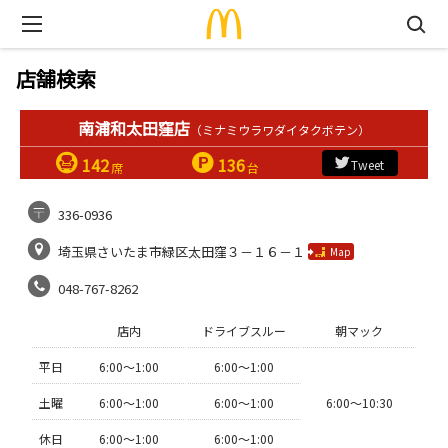
店舗検索
南浦和太田窪店
（ミナミウラワダイタクボテン）
142
136
Tweet
席
台
336-0936
埼玉県さいたま市緑区太田窪３－１６－１
Map
048-767-8262
店内
ドライブスルー
朝マック
平日
6:00〜1:00
6:00〜1:00
土曜
6:00〜1:00
6:00〜1:00
6:00〜10:30
休日
6:00〜1:00
6:00〜1:00