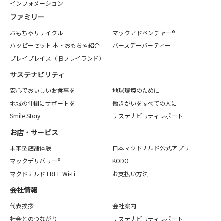
インフォメーション
ファミリー
おもちゃリサイクル
マックアドベンチャー®
ハッピーセット 本・おもちゃ紹介
バースデーパーティー
プレイプレイス（旧プレイランド）
サステナビリティ
安心でおいしいお食事を
地球環境のために
地域の仲間にサポートを
働きがいをすべての人に
Smile Story
サステナビリティレポート
お店・サービス
未来型店舗体験
日本マクドナルド公式アプリ
マックデリバリー®
KODO
マクドナルド FREE Wi-Fi
お支払い方法
会社情報
代表挨拶
会社案内
社会とのつながり
サステナビリティレポート