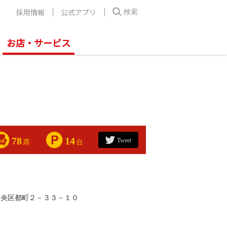
採用情報
公式アプリ
検索
お店・サービス
78
14
Tweet
席
台
中央区都町２－３３－１０