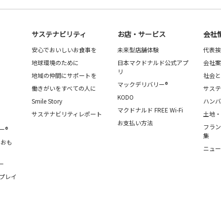
サステナビリティ
お店・サービス
会社
安心でおいしいお食事を
未来型店舗体験
代表挨
地球環境のために
日本マクドナルド公式アプ
会社案
リ
地域の仲間にサポートを
社会と
マックデリバリー®
働きがいをすべての人に
サステ
KODO
Smile Story
ハンバ
マクドナルド FREE Wi-Fi
サステナビリティレポート
土地・
お支払い方法
フラン
ー®
集
・おも
ニュー
ー
プレイ