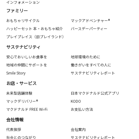
インフォメーション
ファミリー
おもちゃリサイクル
マックアドベンチャー®
ハッピーセット 本・おもちゃ紹介
バースデーパーティー
プレイプレイス（旧プレイランド）
サステナビリティ
安心でおいしいお食事を
地球環境のために
地域の仲間にサポートを
働きがいをすべての人に
Smile Story
サステナビリティレポート
お店・サービス
未来型店舗体験
日本マクドナルド公式アプリ
マックデリバリー®
KODO
マクドナルド FREE Wi-Fi
お支払い方法
会社情報
代表挨拶
会社案内
社会とのつながり
サステナビリティレポート