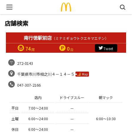
店舗検索
南行徳駅前店
（ミナミギョウトクエキマエテン）
74
0
Tweet
席
台
272-0143
千葉県市川市相之川４－１４－５
Map
047-307-2166
店内
ドライブスルー
朝マック
平日
7:00〜24:00
—
土曜
6:00〜24:00
—
6:00〜10:30
休日
6:00〜24:00
—