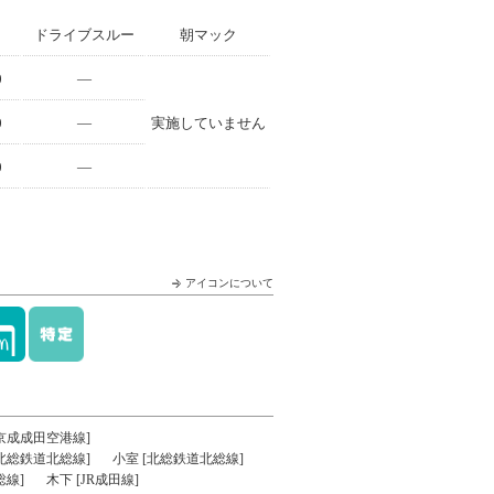
ドライブスルー
朝マック
0
—
0
—
実施していません
0
—
アイコンについて
京成成田空港線]
北総鉄道北総線]
小室 [北総鉄道北総線]
総線]
木下 [JR成田線]