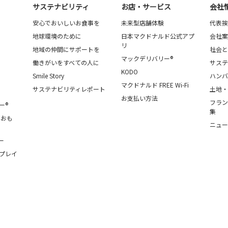
サステナビリティ
お店・サービス
会社
安心でおいしいお食事を
未来型店舗体験
代表挨
地球環境のために
日本マクドナルド公式アプ
会社案
リ
地域の仲間にサポートを
社会と
マックデリバリー®
働きがいをすべての人に
サステ
KODO
Smile Story
ハンバ
マクドナルド FREE Wi-Fi
サステナビリティレポート
土地・
お支払い方法
フラン
ー®
集
・おも
ニュー
ー
プレイ