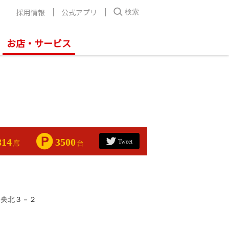
採用情報
公式アプリ
検索
お店・サービス
814
3500
Tweet
席
台
中央北３－２