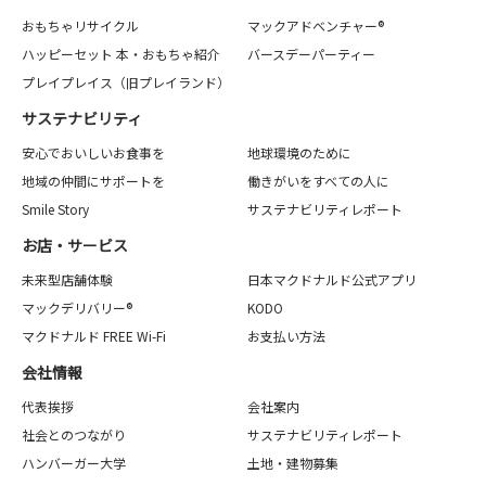
おもちゃリサイクル
マックアドベンチャー®
ハッピーセット 本・おもちゃ紹介
バースデーパーティー
プレイプレイス（旧プレイランド）
サステナビリティ
安心でおいしいお食事を
地球環境のために
地域の仲間にサポートを
働きがいをすべての人に
Smile Story
サステナビリティレポート
お店・サービス
未来型店舗体験
日本マクドナルド公式アプリ
マックデリバリー®
KODO
マクドナルド FREE Wi-Fi
お支払い方法
会社情報
代表挨拶
会社案内
社会とのつながり
サステナビリティレポート
ハンバーガー大学
土地・建物募集