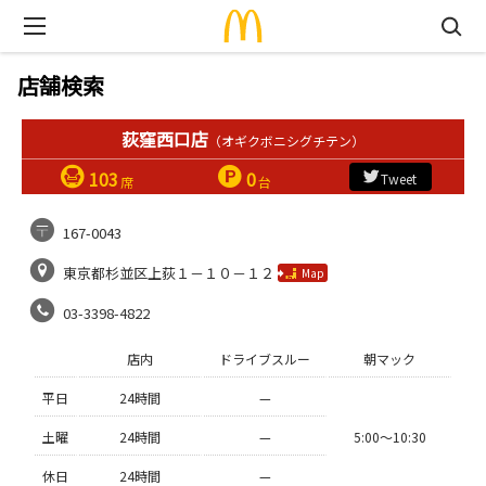
店舗検索
荻窪西口店
（オギクボニシグチテン）
103
0
Tweet
席
台
167-0043
東京都杉並区上荻１－１０－１２
Map
03-3398-4822
店内
ドライブスルー
朝マック
平日
24時間
—
土曜
24時間
—
5:00〜10:30
休日
24時間
—