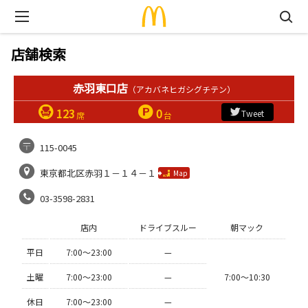
店舗検索
赤羽東口店
（アカバネヒガシグチテン）
123
0
Tweet
席
台
115-0045
東京都北区赤羽１－１４－１
Map
03-3598-2831
店内
ドライブスルー
朝マック
平日
7:00〜23:00
—
土曜
7:00〜23:00
—
7:00〜10:30
休日
7:00〜23:00
—