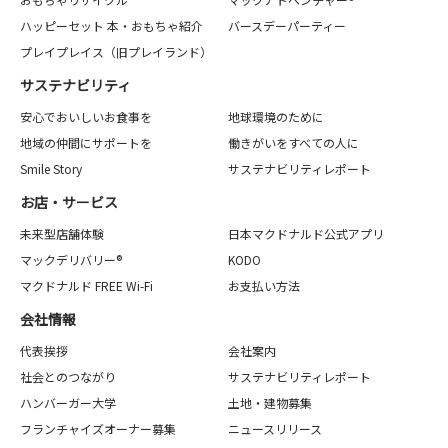
ハッピーセット 本・おもちゃ紹介
バースデーパーティー
プレイプレイス（旧プレイランド）
サステナビリティ
安心でおいしいお食事を
地球環境のために
地域の仲間にサポートを
働きがいをすべての人に
Smile Story
サステナビリティレポート
お店・サービス
未来型店舗体験
日本マクドナルド公式アプリ
マックデリバリー®
KODO
マクドナルド FREE Wi-Fi
お支払い方法
会社情報
代表挨拶
会社案内
社会とのつながり
サステナビリティレポート
ハンバーガー大学
土地・建物募集
フランチャイズオーナー募集
ニュースリリース