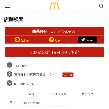
店舗検索
西荻窪店
（ニシオギクボテン）
51
0
Tweet
席
台
2026年8月16日 閉店予定
167-0053
東京都杉並区西荻南３－２４－１
Map
03-3395-7076
店内
ドライブスルー
朝マック
平日
6:00〜24:00
—