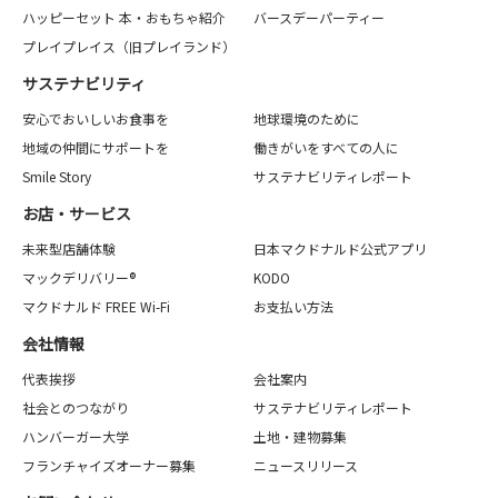
ハッピーセット 本・おもちゃ紹介
バースデーパーティー
プレイプレイス（旧プレイランド）
サステナビリティ
安心でおいしいお食事を
地球環境のために
地域の仲間にサポートを
働きがいをすべての人に
Smile Story
サステナビリティレポート
お店・サービス
未来型店舗体験
日本マクドナルド公式アプリ
マックデリバリー®
KODO
マクドナルド FREE Wi-Fi
お支払い方法
会社情報
代表挨拶
会社案内
社会とのつながり
サステナビリティレポート
ハンバーガー大学
土地・建物募集
フランチャイズオーナー募集
ニュースリリース