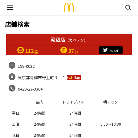
店舗検索
河辺店
（カベテン）
112
37
Tweet
席
台
198-0032
東京都青梅市野上町３－１
Map
0428-23-3304
店内
ドライブスルー
朝マック
平日
24時間
24時間
土曜
24時間
24時間
5:00〜10:30
休日
24時間
24時間