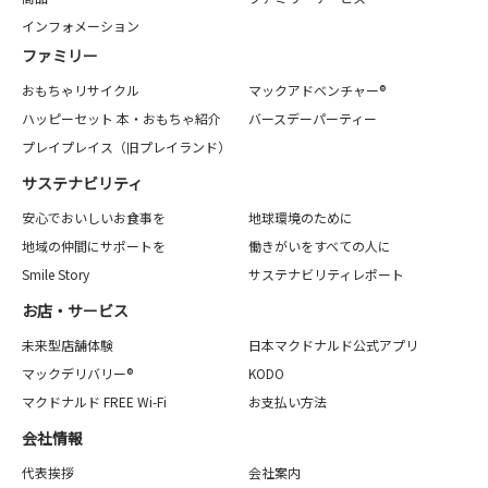
インフォメーション
ファミリー
おもちゃリサイクル
マックアドベンチャー®
ハッピーセット 本・おもちゃ紹介
バースデーパーティー
プレイプレイス（旧プレイランド）
サステナビリティ
安心でおいしいお食事を
地球環境のために
地域の仲間にサポートを
働きがいをすべての人に
Smile Story
サステナビリティレポート
お店・サービス
未来型店舗体験
日本マクドナルド公式アプリ
マックデリバリー®
KODO
マクドナルド FREE Wi-Fi
お支払い方法
会社情報
代表挨拶
会社案内