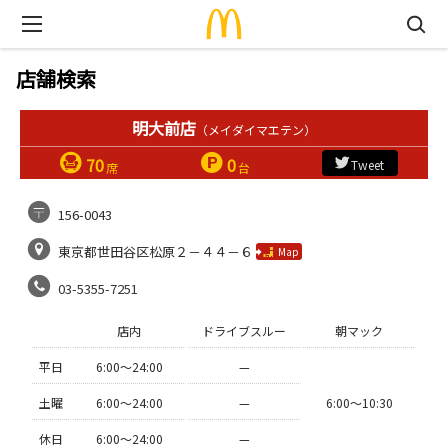
店舗検索
明大前店
（メイダイマエテン）
70
0
Tweet
席
台
156-0043
東京都世田谷区松原２－４４－６
Map
03-5355-7251
店内
ドライブスルー
朝マック
平日
6:00〜24:00
—
土曜
6:00〜24:00
—
6:00〜10:30
休日
6:00〜24:00
—