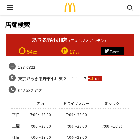
店舗検索
あきる野小川店
（アキルノオガワテン）
54
17
Tweet
席
台
197-0822
東京都あきる野市小川東２－１１－７
Map
042-532-7421
店内
ドライブスルー
朝マック
平日
7:00〜23:00
7:00〜23:00
土曜
7:00〜23:00
7:00〜23:00
7:00〜10:30
休日
7:00〜23:00
7:00〜23:00