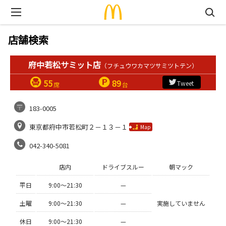
店舗検索
府中若松サミット店
（フチュウワカマツサミツトテン）
55
89
Tweet
席
台
183-0005
東京都府中市若松町２－１３－１
Map
042-340-5081
店内
ドライブスルー
朝マック
平日
9:00〜21:30
—
土曜
9:00〜21:30
—
実施していません
休日
9:00〜21:30
—