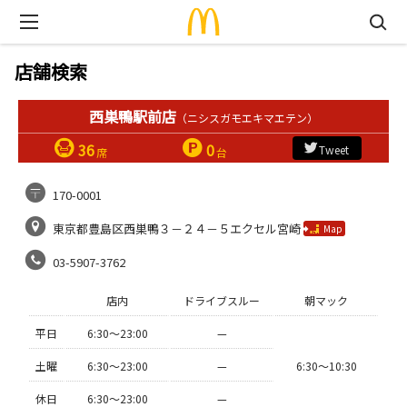
店舗検索
西巣鴨駅前店
（ニシスガモエキマエテン）
36
0
Tweet
席
台
170-0001
東京都豊島区西巣鴨３－２４－５エクセル宮崎
Map
03-5907-3762
店内
ドライブスルー
朝マック
平日
6:30〜23:00
—
土曜
6:30〜23:00
—
6:30〜10:30
休日
6:30〜23:00
—