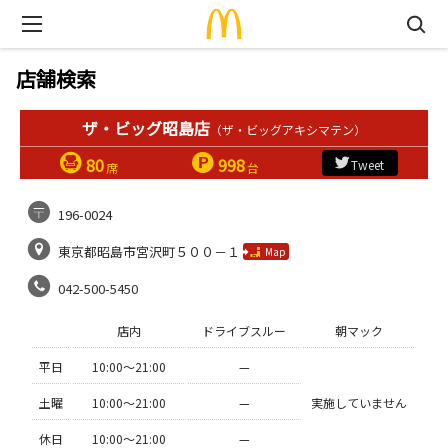
店舗検索
ザ・ビッグ昭島店
（ザ・ビッグアキシマテン）
80
998
Tweet
席
台
196-0024
東京都昭島市宮沢町５００－１
Map
042-500-5450
店内
ドライブスルー
朝マック
平日
10:00〜21:00
—
土曜
10:00〜21:00
—
実施していません
休日
10:00〜21:00
—