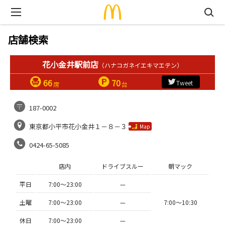
店舗検索
花小金井駅前店
（ハナコガネイエキマエテン）
66
70
Tweet
席
台
187-0002
東京都小平市花小金井１－８－３
Map
0424-65-5085
店内
ドライブスルー
朝マック
平日
7:00〜23:00
—
土曜
7:00〜23:00
—
7:00〜10:30
休日
7:00〜23:00
—