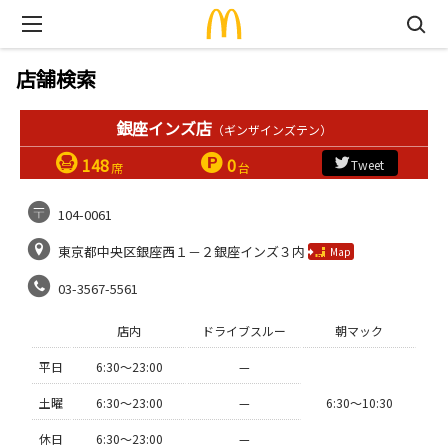
店舗検索
銀座インズ店
（ギンザインズテン）
148
0
Tweet
席
台
104-0061
東京都中央区銀座西１－２銀座インズ３内
Map
03-3567-5561
店内
ドライブスルー
朝マック
平日
6:30〜23:00
—
土曜
6:30〜23:00
—
6:30〜10:30
休日
6:30〜23:00
—