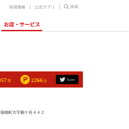
採用情報
公式アプリ
検索
お店・サービス
057
2266
Tweet
席
台
郡瑞穂町大字殿ケ谷４４２