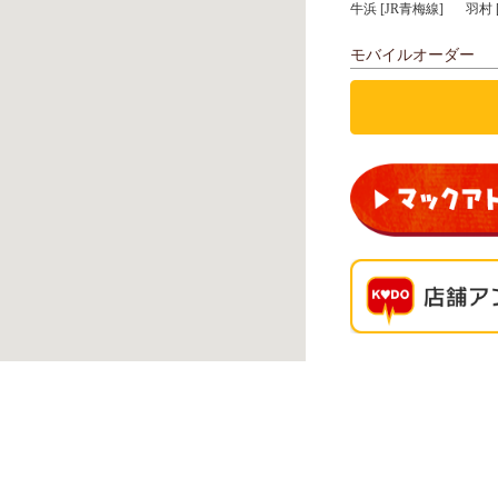
牛浜 [JR青梅線]
羽村 
モバイルオーダー