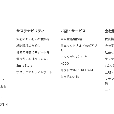
サステナビリティ
お店・サービス
会社
安心でおいしいお食事を
未来型店舗体験
代表挨
地球環境のために
日本マクドナルド公式アプ
会社案
リ
地域の仲間にサポートを
社会と
マックデリバリー®
働きがいをすべての人に
サステ
KODO
Smile Story
ハンバ
マクドナルド FREE Wi-Fi
サステナビリティレポート
土地・
お支払い方法
フラン
ー®
集
・おも
ニュー
ー
プレイ