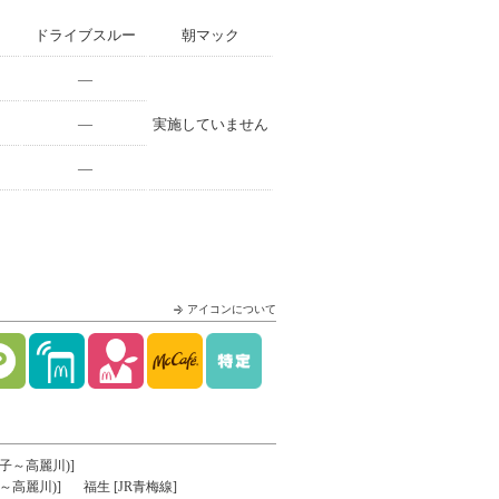
ドライブスルー
朝マック
—
—
実施していません
—
アイコンについて
王子～高麗川)]
～高麗川)]
福生 [JR青梅線]