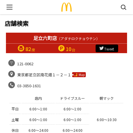
店舗検索
足立六町店
（アダチロクチョウテン）
82
10
Tweet
席
台
121-0062
東京都足立区南花畑１－２－１
Map
03-3850-1631
店内
ドライブスルー
朝マック
平日
6:00〜1:00
6:00〜1:00
土曜
6:00〜1:00
6:00〜1:00
6:00〜10:30
休日
6:00〜24:00
6:00〜24:00