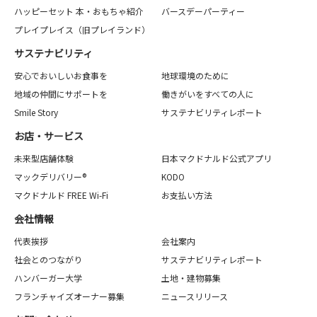
ハッピーセット 本・おもちゃ紹介
バースデーパーティー
プレイプレイス（旧プレイランド）
サステナビリティ
安心でおいしいお食事を
地球環境のために
地域の仲間にサポートを
働きがいをすべての人に
Smile Story
サステナビリティレポート
お店・サービス
未来型店舗体験
日本マクドナルド公式アプリ
マックデリバリー®
KODO
マクドナルド FREE Wi-Fi
お支払い方法
会社情報
代表挨拶
会社案内
社会とのつながり
サステナビリティレポート
ハンバーガー大学
土地・建物募集
フランチャイズオーナー募集
ニュースリリース