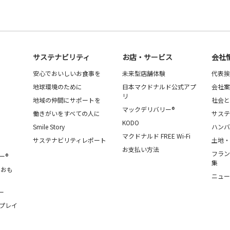
サステナビリティ
お店・サービス
会社
安心でおいしいお食事を
未来型店舗体験
代表挨
地球環境のために
日本マクドナルド公式アプ
会社案
リ
地域の仲間にサポートを
社会と
マックデリバリー®
働きがいをすべての人に
サステ
KODO
Smile Story
ハンバ
マクドナルド FREE Wi-Fi
サステナビリティレポート
土地・
お支払い方法
フラン
ー®
集
・おも
ニュー
ー
プレイ