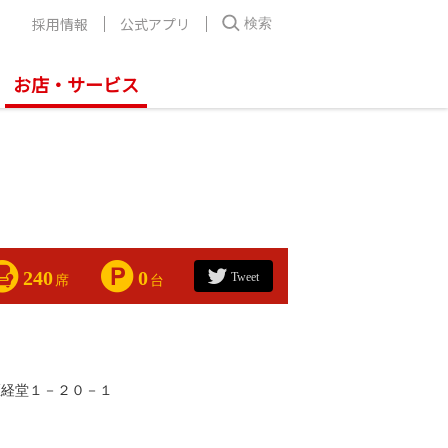
採用情報
公式アプリ
検索
お店・サービス
240
0
Tweet
席
台
区経堂１－２０－１