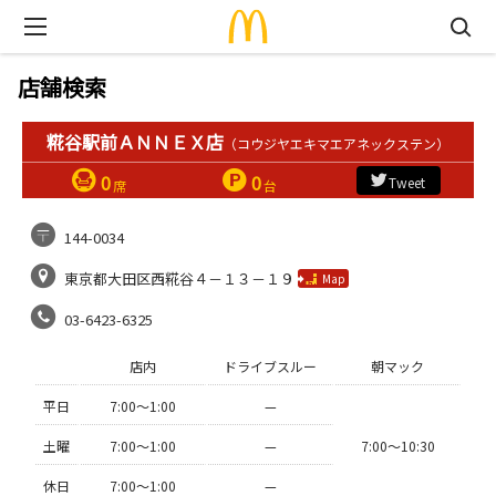
店舗検索
糀谷駅前ＡＮＮＥＸ店
（コウジヤエキマエアネックステン）
0
0
Tweet
席
台
144-0034
東京都大田区西糀谷４－１３－１９
Map
03-6423-6325
店内
ドライブスルー
朝マック
平日
7:00〜1:00
—
土曜
7:00〜1:00
—
7:00〜10:30
休日
7:00〜1:00
—