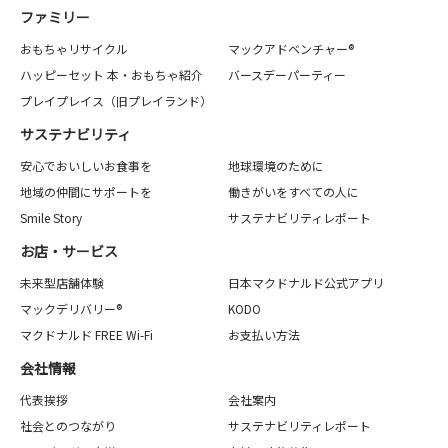
ファミリー
おもちゃリサイクル
マックアドベンチャー®
ハッピーセット 本・おもちゃ紹介
バースデーパーティー
プレイプレイス（旧プレイランド）
サステナビリティ
安心でおいしいお食事を
地球環境のために
地域の仲間にサポートを
働きがいをすべての人に
Smile Story
サステナビリティレポート
お店・サービス
未来型店舗体験
日本マクドナルド公式アプリ
マックデリバリー®
KODO
マクドナルド FREE Wi-Fi
お支払い方法
会社情報
代表挨拶
会社案内
社会とのつながり
サステナビリティレポート