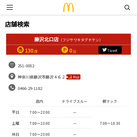
店舗検索
藤沢北口店
（フジサワキタグチテン）
130
0
Tweet
席
台
251-0052
神奈川県藤沢市藤沢４６２
Map
0466-29-1182
店内
ドライブスルー
朝マック
平日
7:00〜23:00
—
土曜
7:00〜23:00
—
7:00〜10:30
休日
7:00〜23:00
—