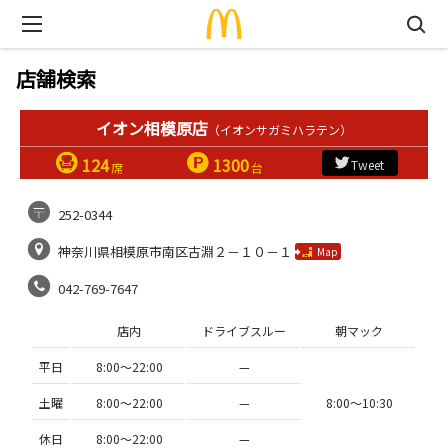
店舗検索
イオン相模原店
（イオンサガミハラテン）
124
1300
Tweet
席
台
252-0344
神奈川県相模原市南区古淵２－１０－１
Map
042-769-7647
店内
ドライブスルー
朝マック
平日
8:00〜22:00
—
土曜
8:00〜22:00
—
8:00〜10:30
休日
8:00〜22:00
—